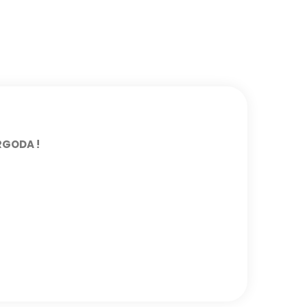
GODA !​